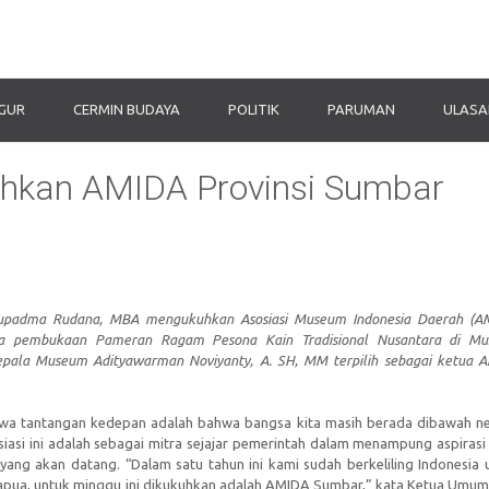
IGUR
CERMIN BUDAYA
POLITIK
PARUMAN
ULASA
kan AMIDA Provinsi Sumbar
Supadma Rudana, MBA mengukuhkan Asosiasi Museum Indonesia Daerah (A
ela pembukaan Pameran Ragam Pesona Kain Tradisional Nusantara di M
pala Museum Adityawarman Noviyanty, A. SH, MM terpilih sebagai ketua 
a tantangan kedepan adalah bahwa bangsa kita masih berada dibawah n
iasi ini adalah sebagai mitra sejajar pemerintah dalam menampung aspiras
g akan datang. “Dalam satu tahun ini kami sudah berkeliling Indonesia 
pua, untuk minggu ini dikukuhkan adalah AMIDA Sumbar,” kata Ketua Umum