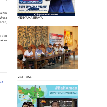
dalam
MENYAMA BRAYA
atera
ntan,
a dan
pakan
VISIT BALI
nia
→
Video
Player