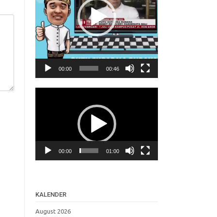
00:00
00:46
Video
Player
00:00
01:00
KALENDER
August 2026