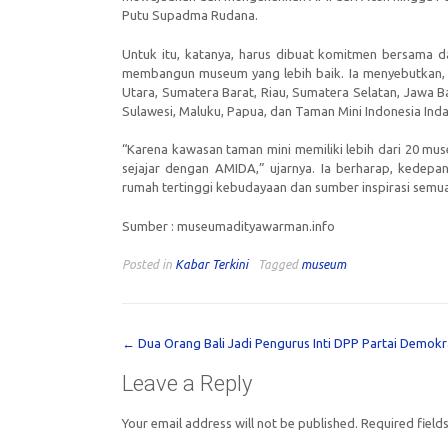
Putu Supadma Rudana.
Untuk itu, katanya, harus dibuat komitmen bersama d
membangun museum yang lebih baik. Ia menyebutkan, 
Utara, Sumatera Barat, Riau, Sumatera Selatan, Jawa Ba
Sulawesi, Maluku, Papua, dan Taman Mini Indonesia Inda
“Karena kawasan taman mini memiliki lebih dari 20 mu
sejajar dengan AMIDA,” ujarnya. Ia berharap, kede
rumah tertinggi kebudayaan dan sumber inspirasi semua 
Sumber : museumadityawarman.info
Posted in
Kabar Terkini
Tagged
museum
Post
←
Dua Orang Bali Jadi Pengurus Inti DPP Partai Demokr
navigation
Leave a Reply
Your email address will not be published.
Required field