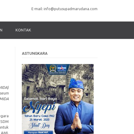
E-mail:
info@putusupadmarudana.com
N
KONTAK
ASTUNGKARA
MIDA)
useum
AMIDA
egara
i SDM
untuk
 AMI,