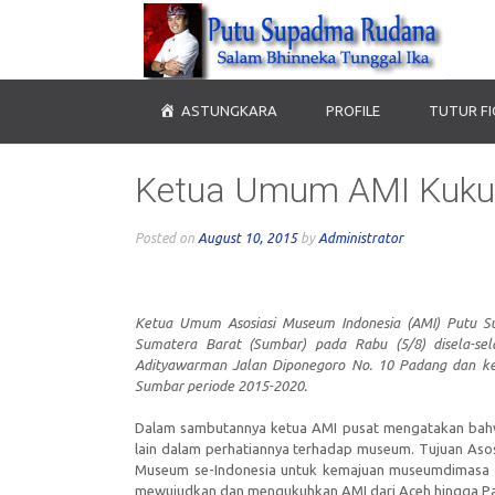
ASTUNGKARA
PROFILE
TUTUR F
Ketua Umum AMI Kukuh
Posted on
August 10, 2015
by
Administrator
Ketua Umum Asosiasi Museum Indonesia (AMI) Putu 
Sumatera Barat (Sumbar) pada Rabu (5/8) disela-s
Adityawarman Jalan Diponegoro No. 10 Padang dan ke
Sumbar periode 2015-2020.
Dalam sambutannya ketua AMI pusat mengatakan bahw
lain dalam perhatiannya terhadap museum. Tujuan Asos
Museum se-Indonesia untuk kemajuan museumdimasa yan
mewujudkan dan mengukuhkan AMI dari Aceh hingga Pa