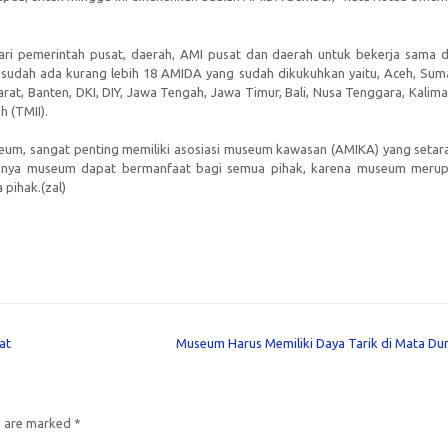
ari pemerintah pusat, daerah, AMI pusat dan daerah untuk bekerja sama 
sudah ada kurang lebih 18 AMIDA yang sudah dikukuhkan yaitu, Aceh, Sum
rat, Banten, DKI, DIY, Jawa Tengah, Jawa Timur, Bali, Nusa Tenggara, Kalima
h (TMII).
seum, sangat penting memiliki asosiasi museum kawasan (AMIKA) yang setar
pannya museum dapat bermanfaat bagi semua pihak, karena museum meru
pihak.(zal)
at
Museum Harus Memiliki Daya Tarik di Mata Du
s are marked
*