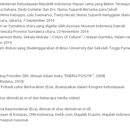
enterian Kebudayaan Republik Indonesia: Impian Lama yang Belum Terwujud
a Dahana, Dedy Gumelar dan Drs. Nunus Supardi Bersama para tokoh
Mimis Katoppo, Lulu Soemarso, Toety Herati, Nunus Supardi menggelar dial
ara, Jakarta, 7 September 2014
 se-Sumatera Utara yang digelar oleh Asosiasi Museum Indonesia Daerah
iwisata Provinsi Sumatera Utara, 23 November 2014
moni Bumi, Sekala-Niskala – Colors of Culture”, I Wayan Darmika, dalam r
us 2014
m diskusi yang diselenggarakan di Binus University dan Sekolah Tinggi Pariw
ng Presiden SBY, dimuat dalam buku “ENERGI POSITIF”, 2009)
 Rudana, 2010)
Pribadi Luhur Berkarakter (Esai, disampaikan dalam Kongres Kebudayaan
situs demokrat.or.id dan beberapa media online)
a Kepresidenan (Esai, dimuat di situs demokrat.or.id)
yaan di Kompas, CNN Indonesia, Detik.com, Majalah Esquire, Majalah Indones
l maupun nasional.