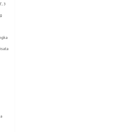
', 3
og
angka
isata
ia