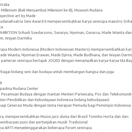
tralia
 Millenium (Bali Menyambut Milenium ke III), Museum Rudana
spective art by Made
udanaKsatria Seni Award II mempersembahkan karya senirupa maestro Sriha
a.
IBITION Srihadi Soedarsono, Sunaryo, Nyoman, Gunarsa, Made Wianta dan
em, Wayan Darmika
upa Modern Indonesia (Modern Indonesian Masters) mempersembahkan kar
Made Wianta, Nyoman Erawan, Made Djirna, Made Budhiana, dan Wayan Darm
pameran senirupa bertajuk JOGED dengan menampilkan karya-karya Ida Ba
bagai bidang seni dan budaya untuk membangun bangsa dan juga
9
Supadma Rudana Center
Pesamuan Budaya dengan mantan Menteri Pariwisata, Pos dan Telekomunika
enteri Pendidikan dan Kebudayaan Indonesia bidang kebudayaan)
 bagi Generasi Muda dengan tema Harapan Pemuda bagi Pemimpin Indonesia
ra, mempersembahkan Musisi jazz dunia dari Brazil Toninho Horta dan dari
pembacaan puisi dan pertunjukan musik Tradisional
upa ARTI menyelenggarakan beberapa forum senirupa.