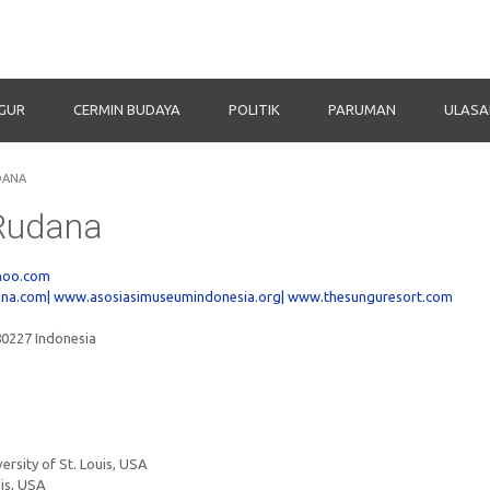
IGUR
CERMIN BUDAYA
POLITIK
PARUMAN
ULASA
DANA
 Rudana
hoo.com
na.com|
www.asosiasimuseumindonesia.org|
www.thesunguresort.com
80227 Indonesia
rsity of St. Louis, USA
uis, USA