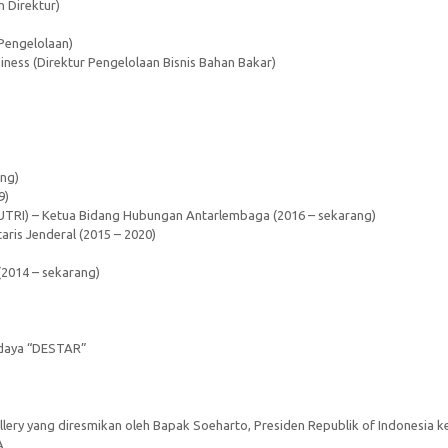
n Direktur)
Pengelolaan)
siness (Direktur Pengelolaan Bisnis Bahan Bakar)
ang)
9)
UTRI) – Ketua Bidang Hubungan Antarlembaga (2016 – sekarang)
ris Jenderal (2015 – 2020)
(2014 – sekarang)
Budaya “DESTAR”
y yang diresmikan oleh Bapak Soeharto, Presiden Republik of Indonesia ke 
A