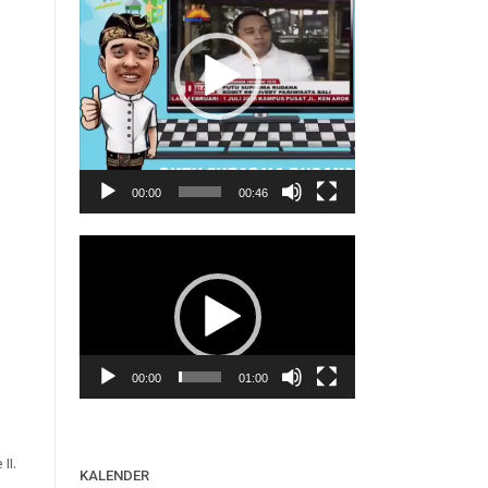
00:00
00:46
Video
Player
00:00
01:00
II.
KALENDER