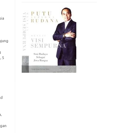
sia
njung
g
, 5
ld
,
ngan