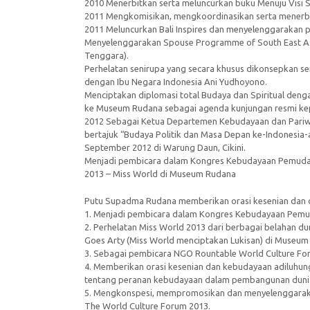
2010 Menerbitkan serta meluncurkan buku Menuju Visi
2011 Mengkomisikan, mengkoordinasikan serta menerbitk
2011 Meluncurkan Bali Inspires dan menyelenggarakan 
Menyelenggarakan Spouse Programme of South East As
Tenggara).
Perhelatan senirupa yang secara khusus dikonsepkan se
dengan Ibu Negara Indonesia Ani Yudhoyono.
Menciptakan diplomasi total Budaya dan Spiritual deng
ke Museum Rudana sebagai agenda kunjungan resmi ke
2012 Sebagai Ketua Departemen Kebudayaan dan Pari
bertajuk “Budaya Politik dan Masa Depan ke-Indonesia-
September 2012 di Warung Daun, Cikini.
Menjadi pembicara dalam Kongres Kebudayaan Pemuda In
2013 – Miss World di Museum Rudana
Putu Supadma Rudana memberikan orasi kesenian dan di
1. Menjadi pembicara dalam Kongres Kebudayaan Pemuda
2. Perhelatan Miss World 2013 dari berbagai belahan d
Goes Arty (Miss World menciptakan Lukisan) di Museu
3. Sebagai pembicara NGO Rountable World Culture For
4. Memberikan orasi kesenian dan kebudayaan adiluhung
tentang peranan kebudayaan dalam pembangunan duni
5. Mengkonspesi, mempromosikan dan menyelenggaraka
The World Culture Forum 2013.