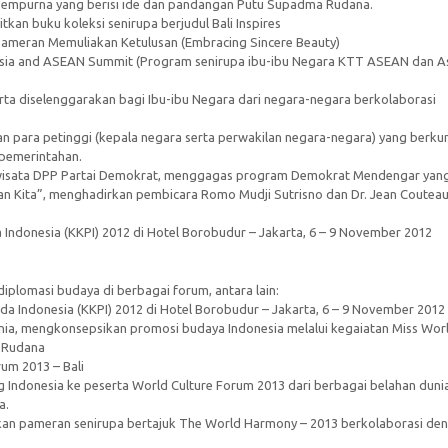
 Sempurna yang berisi ide dan pandangan Putu Supadma Rudana.
an buku koleksi senirupa berjudul Bali Inspires
pameran Memuliakan Ketulusan (Embracing Sincere Beauty)
ia and ASEAN Summit (Program senirupa ibu-ibu Negara KTT ASEAN dan A
rta diselenggarakan bagi Ibu-ibu Negara dari negara-negara berkolaborasi
an para petinggi (kepala negara serta perwakilan negara-negara) yang berku
pemerintahan.
wisata DPP Partai Demokrat, menggagas program Demokrat Mendengar yan
an Kita”, menghadirkan pembicara Romo Mudji Sutrisno dan Dr. Jean Couteau
donesia (KKPI) 2012 di Hotel Borobudur – Jakarta, 6 – 9 November 2012
plomasi budaya di berbagai forum, antara lain:
 Indonesia (KKPI) 2012 di Hotel Borobudur – Jakarta, 6 – 9 November 2012
unia, mengkonsepsikan promosi budaya Indonesia melalui kegaiatan Miss Wor
m Rudana
um 2013 – Bali
 Indonesia ke peserta World Culture Forum 2013 dari berbagai belahan dunia
a.
n pameran senirupa bertajuk The World Harmony – 2013 berkolaborasi de