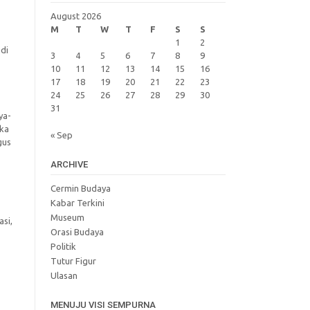
August 2026
M
T
W
T
F
S
S
1
2
di
3
4
5
6
7
8
9
10
11
12
13
14
15
16
17
18
19
20
21
22
23
24
25
26
27
28
29
30
31
ya-
ika
« Sep
gus
ARCHIVE
Cermin Budaya
Kabar Terkini
Museum
si,
Orasi Budaya
Politik
Tutur Figur
Ulasan
MENUJU VISI SEMPURNA