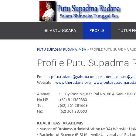
ASTUNGKARA
PROFILE
TUTUR F
PUTU SUPADMA RUDANA, MBA
>
PROFILE PUTU SUPADMA RU
Profile Putu Supadma
Email :
putu.rudana@yahoo.com
,
psr.mediacenter@ya
Website :
www.therudana.org |
www.putusupadmaruda
Alamat : Jl. By Pass Ngurah Rai No. 88 A Sanur Bali 
No HP : (62) 811380880
Tel : (62) 361 281669
Fax : (62) 361 283593
KUALIFIKASI AKADEMIS:
• Master of Business Administration (MBA) Webster Unive
• Bachelor of Science (B.S) Maryville University of St. Lo