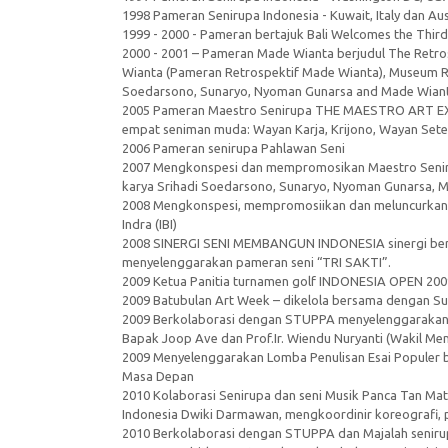
1998 Pameran Senirupa Indonesia - Kuwait, Italy dan Aus
1999 - 2000 - Pameran bertajuk Bali Welcomes the Third
2000 - 2001 – Pameran Made Wianta berjudul The Retro
Wianta (Pameran Retrospektif Made Wianta), Museum R
Soedarsono, Sunaryo, Nyoman Gunarsa and Made Wiant
2005 Pameran Maestro Senirupa THE MAESTRO ART EXH
empat seniman muda: Wayan Karja, Krijono, Wayan Set
2006 Pameran senirupa Pahlawan Seni
2007 Mengkonspesi dan mempromosikan Maestro Senir
karya Srihadi Soedarsono, Sunaryo, Nyoman Gunarsa, 
2008 Mengkonspesi, mempromosiikan dan meluncurkan 
Indra (IBI)
2008 SINERGI SENI MEMBANGUN INDONESIA sinergi ber
menyelenggarakan pameran seni “TRI SAKTI”.
2009 Ketua Panitia turnamen golf INDONESIA OPEN 200
2009 Batubulan Art Week – dikelola bersama dengan 
2009 Berkolaborasi dengan STUPPA menyelenggarakan 
Bapak Joop Ave dan Prof.Ir. Wiendu Nuryanti (Wakil M
2009 Menyelenggarakan Lomba Penulisan Esai Populer
Masa Depan
2010 Kolaborasi Senirupa dan seni Musik Panca Tan Mat
Indonesia Dwiki Darmawan, mengkoordinir koreografi, 
2010 Berkolaborasi dengan STUPPA dan Majalah senir