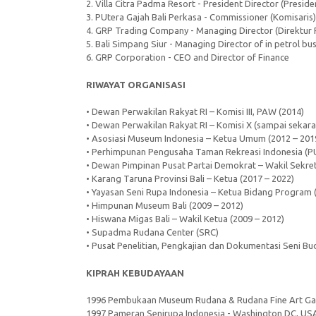
2. Villa Citra Padma Resort - President Director (Preside
3. PUtera Gajah Bali Perkasa - Commissioner (Komisaris)
4. GRP Trading Company - Managing Director (Direktur 
5. Bali Simpang Siur - Managing Director of in petrol bu
6. GRP Corporation - CEO and Director of Finance
RIWAYAT ORGANISASI
• Dewan Perwakilan Rakyat RI – Komisi III, PAW (2014)
• Dewan Perwakilan Rakyat RI – Komisi X (sampai sekar
• Asosiasi Museum Indonesia – Ketua Umum (2012 – 201
• Perhimpunan Pengusaha Taman Rekreasi Indonesia (P
• Dewan Pimpinan Pusat Partai Demokrat – Wakil Sekreta
• Karang Taruna Provinsi Bali – Ketua (2017 – 2022)
• Yayasan Seni Rupa Indonesia – Ketua Bidang Program 
• Himpunan Museum Bali (2009 – 2012)
• Hiswana Migas Bali – Wakil Ketua (2009 – 2012)
• Supadma Rudana Center (SRC)
• Pusat Penelitian, Pengkajian dan Dokumentasi Seni 
KIPRAH KEBUDAYAAN
1996 Pembukaan Museum Rudana & Rudana Fine Art Galler
1997 Pameran Senirupa Indonesia - Washington DC, US