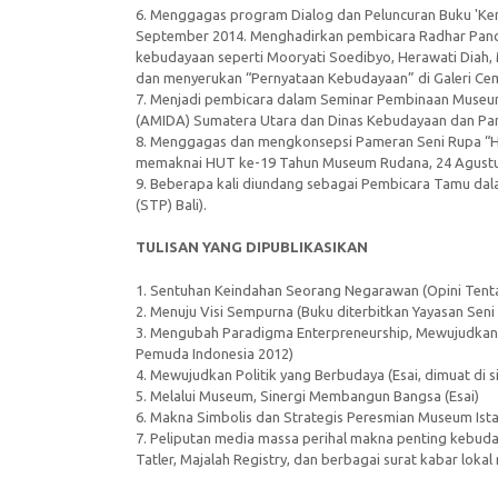
6. Menggagas program Dialog dan Peluncuran Buku 'Kem
September 2014. Menghadirkan pembicara Radhar Panc
kebudayaan seperti Mooryati Soedibyo, Herawati Diah, 
dan menyerukan “Pernyataan Kebudayaan” di Galeri Cem
7. Menjadi pembicara dalam Seminar Pembinaan Museum
(AMIDA) Sumatera Utara dan Dinas Kebudayaan dan Par
8. Menggagas dan mengkonsepsi Pameran Seni Rupa “Har
memaknai HUT ke-19 Tahun Museum Rudana, 24 Agust
9. Beberapa kali diundang sebagai Pembicara Tamu dala
(STP) Bali).
TULISAN YANG DIPUBLIKASIKAN
1. Sentuhan Keindahan Seorang Negarawan (Opini Tenta
2. Menuju Visi Sempurna (Buku diterbitkan Yayasan Seni
3. Mengubah Paradigma Enterpreneurship, Mewujudkan 
Pemuda Indonesia 2012)
4. Mewujudkan Politik yang Berbudaya (Esai, dimuat di 
5. Melalui Museum, Sinergi Membangun Bangsa (Esai)
6. Makna Simbolis dan Strategis Peresmian Museum Istan
7. Peliputan media massa perihal makna penting kebuda
Tatler, Majalah Registry, dan berbagai surat kabar loka