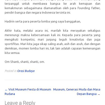
terpanggil untuk membawa bangsa ke arah kemajuan dan
kemakmuran sebagaimana diamanatkan oleh para founding father,
pendiri bangsa dan negara Indonesia tercinta ini.
Hadirin serta para peserta lomba yang saya banggakan,
Akhir kata, melalui acara ini, marilah kita merayakan sekaligus
merenungi makna kebersamaan kali ini. Kepada para peserta yang
mengikuti kompetisi, mari junjung teguh kreativitas dan juga
sportifitas. Mari kita jaga sikap saling asah, asih dan asuh, dan dengan
demikian, momen lomba hari ini, tak lain adalah capaian kemenangan
kita semua.
Om Shanti, shanti, shanti, om.
Posted in
Orasi Budaya
Post
←
Visit Museum Fiesta di Museum
Museum, Generasi Muda dan Masa
Rudana
Depan Bangsa
→
navigation
Leave a Reply