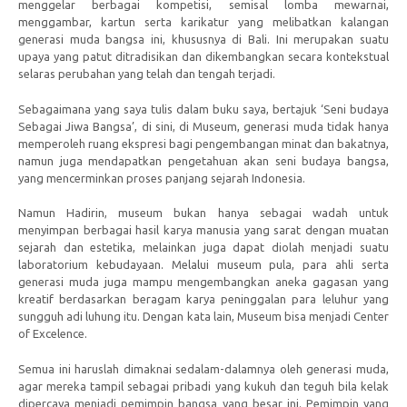
menggelar berbagai kompetisi, semisal lomba mewarnai,
menggambar, kartun serta karikatur yang melibatkan kalangan
generasi muda bangsa ini, khususnya di Bali. Ini merupakan suatu
upaya yang patut ditradisikan dan dikembangkan secara kontekstual
selaras perubahan yang telah dan tengah terjadi.
Sebagaimana yang saya tulis dalam buku saya, bertajuk ‘Seni budaya
Sebagai Jiwa Bangsa’, di sini, di Museum, generasi muda tidak hanya
memperoleh ruang ekspresi bagi pengembangan minat dan bakatnya,
namun juga mendapatkan pengetahuan akan seni budaya bangsa,
yang mencerminkan proses panjang sejarah Indonesia.
Namun Hadirin, museum bukan hanya sebagai wadah untuk
menyimpan berbagai hasil karya manusia yang sarat dengan muatan
sejarah dan estetika, melainkan juga dapat diolah menjadi suatu
laboratorium kebudayaan. Melalui museum pula, para ahli serta
generasi muda juga mampu mengembangkan aneka gagasan yang
kreatif berdasarkan beragam karya peninggalan para leluhur yang
sungguh adi luhung itu. Dengan kata lain, Museum bisa menjadi Center
of Excelence.
Semua ini haruslah dimaknai sedalam-dalamnya oleh generasi muda,
agar mereka tampil sebagai pribadi yang kukuh dan teguh bila kelak
dipercaya menjadi pemimpin bangsa yang besar ini. Pemimpin yang