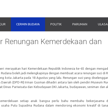
IGUR
CERMIN BUDAYA
POLITIK
PARUMAN
ULASA
r Renungan Kemerdekaan dan
egeri merayakan hari Kemerdekaan Republik Indonesia ke-65 dengan menga
Rudana boleh jadi melengkapinya dengan membuat acara renungan suci di 
ng kota Jakarta pada 18 Agustus yang lalu. Renungan suci yang diselengga
Daerah (DPD-RI) Irman Gusman dihadiri antara lain oleh pendiri Museum Ru
t Dinas Pariwisata dan Kebudayaan DKI Jakarta, budayawan, seniman dan ak
emerdekaan setiap anak bangsa perlu bahu membahu bekerjasama 
g usaha Putu Supadma Rudana dalam mendorong ekonomi kreatif di tanah