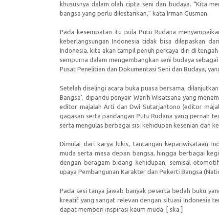
khususnya dalam olah cipta seni dan budaya. “Kita memp
bangsa yang perlu dilestarikan,” kata Irman Gusman.
Pada kesempatan itu pula Putu Rudana menyampaikan
keberlangsungan Indonesia tidak bisa dilepaskan dar
Indonesia, kita akan tampil penuh percaya diri di tengah
sempurna dalam mengembangkan seni budaya sebagai ji
Pusat Penelitian dan Dokumentasi Seni dan Budaya, yan
Setelah diselingi acara buka puasa bersama, dilanjut
Bangsa’, dipandu penyair Warih Wisatsana yang menam
editor majalah Arti dan Dwi Sutarjantono (editor maja
gagasan serta pandangan Putu Rudana yang pernah ter
serta mengulas berbagai sisi kehidupan kesenian dan k
Dimulai dari karya lukis, tantangan kepariwisataan
muda serta masa depan bangsa, hingga berbagai kegi
dengan beragam bidang kehidupan, semisal otomotif
upaya Pembangunan Karakter dan Pekerti Bangsa (Natio
Pada sesi tanya jawab banyak peserta bedah buku y
kreatif yang sangat relevan dengan situasi Indonesia 
dapat memberi inspirasi kaum muda. [ ska ]