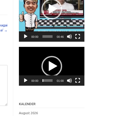
bagai
sa’
→
00:00
00:46
Video
Player
00:00
01:00
KALENDER
August 2026