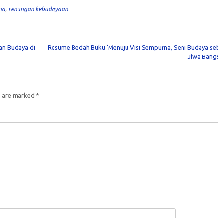
na
,
renungan kebudayaan
an Budaya di
Resume Bedah Buku ‘Menuju Visi Sempurna, Seni Budaya se
Jiwa Bang
s are marked
*