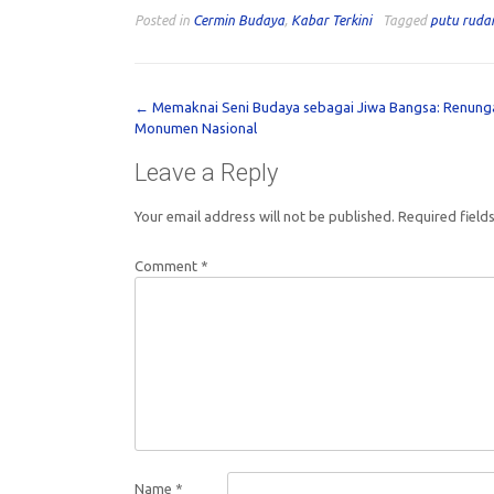
Posted in
Cermin Budaya
,
Kabar Terkini
Tagged
putu ruda
Post
←
Memaknai Seni Budaya sebagai Jiwa Bangsa: Renung
Monumen Nasional
navigation
Leave a Reply
Your email address will not be published.
Required field
Comment
*
Name
*