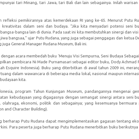
unyai tari Minang, tari Jawa, tari Bali dan lain sebagainya. Inilah warisan
 refleksi pemikirannya atas kemerdekaan RI yang ke-65. Menurut Putu R
i kreativitas dalam seni dan budaya. “Jika kita menyadari potensi seni b
 bangsa-bangsa lain di dunia. Pada saat ini kita membutuhkan sinergi dan visi
wa bangsaa,” ujar Putu Rudana, yang juga sebagai penggagas dan ketua De
g juga General Manager Rudana Museum, Bali ini.
kan dengan acara membedah buku ‘Menuju Visi Sempurna, Seni Budaya Sebagai
pilkan pembicara Ni Made Purnamasari sebagai editor buku, Dody Achmad F
lah Esquire Indonesia). Buku yang diterbitkan di awal tahun 2009 ini, mera
tuang dalam wawancara di beberapa media lokal, nasional maupun internasi
ebudayaan kita.
 Indonesia, program Tahun Kunjungan Museum, pandangannya mengenai gen
atan kebudayaan yang digagasnya dengan semangat sinergi antara seni b
, olahraga, ekonomi, politik dan sebagainya; yang kesemuanya bermuara
n and Character Building).
ang berharap Putu Rudana dapat mengimplementasikan gagasan tentang ek
terkini. Para peserta juga berharap Putu Rudana menerbitkan buku berikutnya