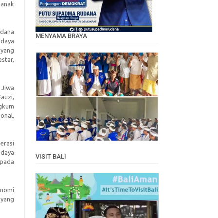
 anak
udana
MENYAMA BRAYA
udaya
 yang
star,
 Jiwa
auzi,
ngkum
onal,
erasi
udaya
VISIT BALI
 pada
Video
Player
onomi
 yang