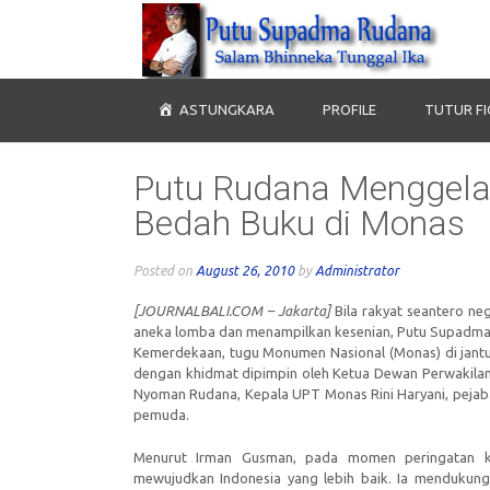
ASTUNGKARA
PROFILE
TUTUR F
Putu Rudana Menggela
Bedah Buku di Monas
Posted on
August 26, 2010
by
Administrator
[JOURNALBALI.COM – Jakarta]
Bila rakyat seantero n
aneka lomba dan menampilkan kesenian, Putu Supadma 
Kemerdekaan, tugu Monumen Nasional (Monas) di jantu
dengan khidmat dipimpin oleh Ketua Dewan Perwakilan 
Nyoman Rudana, Kepala UPT Monas Rini Haryani, pejaba
pemuda.
Menurut Irman Gusman, pada momen peringatan k
mewujudkan Indonesia yang lebih baik. Ia mendukun