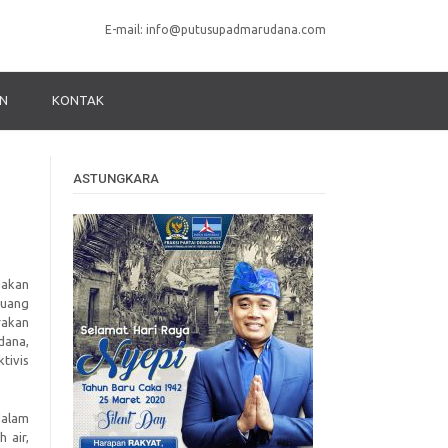
E-mail:
info@putusupadmarudana.com
N
KONTAK
ASTUNGKARA
dakan
Ruang
rakan
dana,
tivis
dalam
 air,