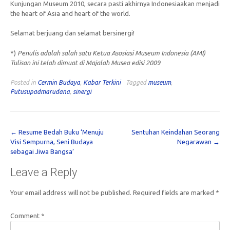
Kunjungan Museum 2010, secara pasti akhirnya Indonesiaakan menjadi
the heart of Asia and heart of the world.
Selamat berjuang dan selamat bersinergi!
*)
Penulis adalah salah satu Ketua Asosiasi Museum Indonesia (AMI)
Tulisan ini telah dimuat di Majalah Musea edisi 2009
Posted in
Cermin Budaya
,
Kabar Terkini
Tagged
museum
,
Putusupadmarudana
,
sinergi
Post
←
Resume Bedah Buku ‘Menuju
Sentuhan Keindahan Seorang
Visi Sempurna, Seni Budaya
Negarawan
→
navigation
sebagai Jiwa Bangsa’
Leave a Reply
Your email address will not be published.
Required fields are marked
*
Comment
*