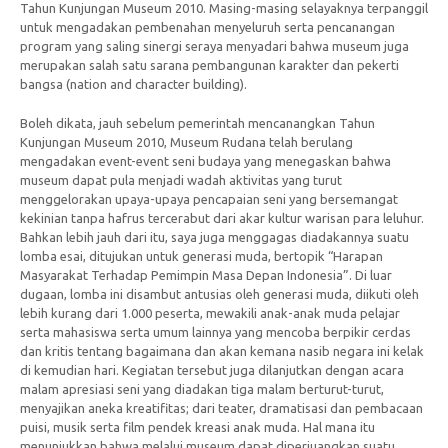
Tahun Kunjungan Museum 2010. Masing-masing selayaknya terpanggil
untuk mengadakan pembenahan menyeluruh serta pencanangan
program yang saling sinergi seraya menyadari bahwa museum juga
merupakan salah satu sarana pembangunan karakter dan pekerti
bangsa (nation and character building).
Boleh dikata, jauh sebelum pemerintah mencanangkan Tahun
Kunjungan Museum 2010, Museum Rudana telah berulang
mengadakan event-event seni budaya yang menegaskan bahwa
museum dapat pula menjadi wadah aktivitas yang turut
menggelorakan upaya-upaya pencapaian seni yang bersemangat
kekinian tanpa hafrus tercerabut dari akar kultur warisan para leluhur.
Bahkan lebih jauh dari itu, saya juga menggagas diadakannya suatu
lomba esai, ditujukan untuk generasi muda, bertopik “Harapan
Masyarakat Terhadap Pemimpin Masa Depan Indonesia”. Di luar
dugaan, lomba ini disambut antusias oleh generasi muda, diikuti oleh
lebih kurang dari 1.000 peserta, mewakili anak-anak muda pelajar
serta mahasiswa serta umum lainnya yang mencoba berpikir cerdas
dan kritis tentang bagaimana dan akan kemana nasib negara ini kelak
di kemudian hari. Kegiatan tersebut juga dilanjutkan dengan acara
malam apresiasi seni yang diadakan tiga malam berturut-turut,
menyajikan aneka kreatifitas; dari teater, dramatisasi dan pembacaan
puisi, musik serta film pendek kreasi anak muda. Hal mana itu
menunjukkan bahwa melalui museum dapat diperjuangkan suatu