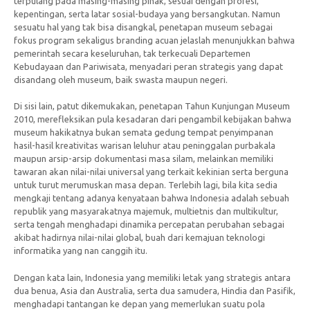
terpulang pada masing-masing pihak, sesuai dengan profesi,
kepentingan, serta latar sosial-budaya yang bersangkutan. Namun
sesuatu hal yang tak bisa disangkal, penetapan museum sebagai
fokus program sekaligus branding acuan jelaslah menunjukkan bahwa
pemerintah secara keseluruhan, tak terkecuali Departemen
Kebudayaan dan Pariwisata, menyadari peran strategis yang dapat
disandang oleh museum, baik swasta maupun negeri.
Di sisi lain, patut dikemukakan, penetapan Tahun Kunjungan Museum
2010, merefleksikan pula kesadaran dari pengambil kebijakan bahwa
museum hakikatnya bukan semata gedung tempat penyimpanan
hasil-hasil kreativitas warisan leluhur atau peninggalan purbakala
maupun arsip-arsip dokumentasi masa silam, melainkan memiliki
tawaran akan nilai-nilai universal yang terkait kekinian serta berguna
untuk turut merumuskan masa depan. Terlebih lagi, bila kita sedia
mengkaji tentang adanya kenyataan bahwa Indonesia adalah sebuah
republik yang masyarakatnya majemuk, multietnis dan multikultur,
serta tengah menghadapi dinamika percepatan perubahan sebagai
akibat hadirnya nilai-nilai global, buah dari kemajuan teknologi
informatika yang nan canggih itu.
Dengan kata lain, Indonesia yang memiliki letak yang strategis antara
dua benua, Asia dan Australia, serta dua samudera, Hindia dan Pasifik,
menghadapi tantangan ke depan yang memerlukan suatu pola