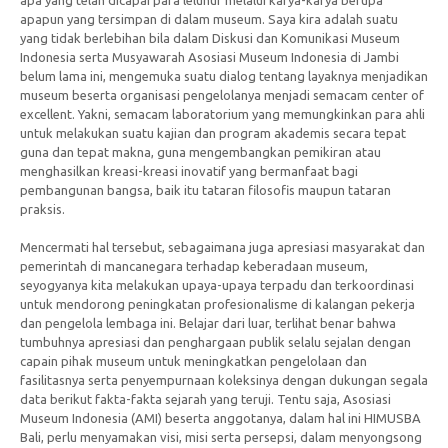
apapun yang tersimpan di dalam museum. Saya kira adalah suatu
yang tidak berlebihan bila dalam Diskusi dan Komunikasi Museum
Indonesia serta Musyawarah Asosiasi Museum Indonesia di Jambi
belum lama ini, mengemuka suatu dialog tentang layaknya menjadikan
museum beserta organisasi pengelolanya menjadi semacam center of
excellent. Yakni, semacam laboratorium yang memungkinkan para ahli
untuk melakukan suatu kajian dan program akademis secara tepat
guna dan tepat makna, guna mengembangkan pemikiran atau
menghasilkan kreasi-kreasi inovatif yang bermanfaat bagi
pembangunan bangsa, baik itu tataran filosofis maupun tataran
praksis.
Mencermati hal tersebut, sebagaimana juga apresiasi masyarakat dan
pemerintah di mancanegara terhadap keberadaan museum,
seyogyanya kita melakukan upaya-upaya terpadu dan terkoordinasi
untuk mendorong peningkatan profesionalisme di kalangan pekerja
dan pengelola lembaga ini. Belajar dari luar, terlihat benar bahwa
tumbuhnya apresiasi dan penghargaan publik selalu sejalan dengan
capain pihak museum untuk meningkatkan pengelolaan dan
fasilitasnya serta penyempurnaan koleksinya dengan dukungan segala
data berikut fakta-fakta sejarah yang teruji. Tentu saja, Asosiasi
Museum Indonesia (AMI) beserta anggotanya, dalam hal ini HIMUSBA
Bali, perlu menyamakan visi, misi serta persepsi, dalam menyongsong