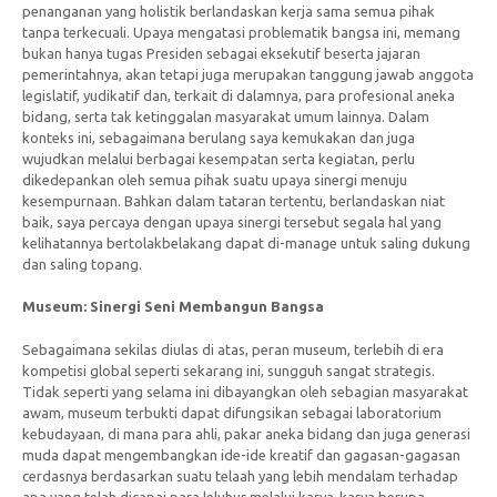
penanganan yang holistik berlandaskan kerja sama semua pihak
tanpa terkecuali. Upaya mengatasi problematik bangsa ini, memang
bukan hanya tugas Presiden sebagai eksekutif beserta jajaran
pemerintahnya, akan tetapi juga merupakan tanggung jawab anggota
legislatif, yudikatif dan, terkait di dalamnya, para profesional aneka
bidang, serta tak ketinggalan masyarakat umum lainnya. Dalam
konteks ini, sebagaimana berulang saya kemukakan dan juga
wujudkan melalui berbagai kesempatan serta kegiatan, perlu
dikedepankan oleh semua pihak suatu upaya sinergi menuju
kesempurnaan. Bahkan dalam tataran tertentu, berlandaskan niat
baik, saya percaya dengan upaya sinergi tersebut segala hal yang
kelihatannya bertolakbelakang dapat di-manage untuk saling dukung
dan saling topang.
Museum: Sinergi Seni Membangun Bangsa
Sebagaimana sekilas diulas di atas, peran museum, terlebih di era
kompetisi global seperti sekarang ini, sungguh sangat strategis.
Tidak seperti yang selama ini dibayangkan oleh sebagian masyarakat
awam, museum terbukti dapat difungsikan sebagai laboratorium
kebudayaan, di mana para ahli, pakar aneka bidang dan juga generasi
muda dapat mengembangkan ide-ide kreatif dan gagasan-gagasan
cerdasnya berdasarkan suatu telaah yang lebih mendalam terhadap
apa yang telah dicapai para leluhur melalui karya-karya berupa