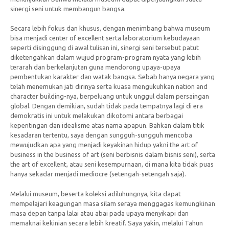
sinergi seni untuk membangun bangsa.
Secara lebih fokus dan khusus, dengan menimbang bahwa museum
bisa menjadi center of excellent serta laboratorium kebudayaan
seperti disinggung di awal tulisan ini, sinergi seni tersebut patut
diketengahkan dalam wujud program-program nyata yang lebih
terarah dan berkelanjutan guna mendorong upaya-upaya
pembentukan karakter dan watak bangsa. Sebab hanya negara yang
telah menemukan jati dirinya serta kuasa mengukuhkan nation and
character building-nya, berpeluang untuk unggul dalam persaingan
global. Dengan demikian, sudah tidak pada tempatnya lagi di era
demokratis ini untuk melakukan dikotomi antara berbagai
kepentingan dan idealisme atas nama apapun. Bahkan dalam titik
kesadaran tertentu, saya dengan sungguh-sungguh mencoba
mewujudkan apa yang menjadi keyakinan hidup yakni the art of
business in the business of art (seni berbisnis dalam bisnis seni), serta
the art of excellent, atau seni kesempurnaan, di mana kita tidak puas
hanya sekadar menjadi mediocre (setengah-setengah saja).
Melalui museum, beserta koleksi adiluhungnya, kita dapat
mempelajari keagungan masa silam seraya menggagas kemungkinan
masa depan tanpa lalai atau abai pada upaya menyikapi dan
memaknai kekinian secara lebih kreatif. Saya yakin, melalui Tahun