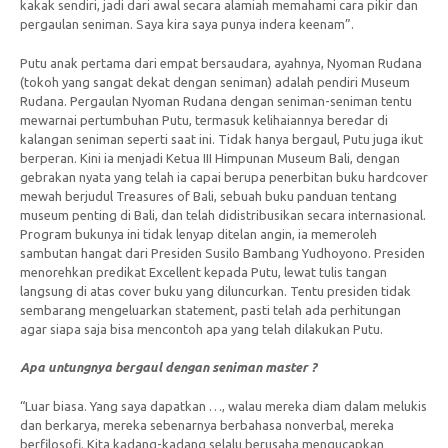
kakak sendiri, jadi dari awal secara alamiah memahami cara pikir dan
pergaulan seniman. Saya kira saya punya indera keenam”.
Putu anak pertama dari empat bersaudara, ayahnya, Nyoman Rudana
(tokoh yang sangat dekat dengan seniman) adalah pendiri Museum
Rudana. Pergaulan Nyoman Rudana dengan seniman-seniman tentu
mewarnai pertumbuhan Putu, termasuk kelihaiannya beredar di
kalangan seniman seperti saat ini. Tidak hanya bergaul, Putu juga ikut
berperan. Kini ia menjadi Ketua III Himpunan Museum Bali, dengan
gebrakan nyata yang telah ia capai berupa penerbitan buku hardcover
mewah berjudul Treasures of Bali, sebuah buku panduan tentang
museum penting di Bali, dan telah didistribusikan secara internasional.
Program bukunya ini tidak lenyap ditelan angin, ia memeroleh
sambutan hangat dari Presiden Susilo Bambang Yudhoyono. Presiden
menorehkan predikat Excellent kepada Putu, lewat tulis tangan
langsung di atas cover buku yang diluncurkan. Tentu presiden tidak
sembarang mengeluarkan statement, pasti telah ada perhitungan
agar siapa saja bisa mencontoh apa yang telah dilakukan Putu.
Apa untungnya bergaul dengan seniman master ?
“Luar biasa. Yang saya dapatkan …, walau mereka diam dalam melukis
dan berkarya, mereka sebenarnya berbahasa nonverbal, mereka
berfilosofi. Kita kadang-kadang selalu berusaha mengucapkan