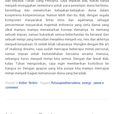
dan kepada Tuhan Sang Pencipta. Saya impikan Bali, bukan hanya
menjadi sesinggahan sementara untuk para pemimpin dunia bertemu,
berembug dan menelorkan kebijakan-kebijakan dunia dalam
konperensi-konperensinya. Namun lebih dari itu, Bali, dengan segala
komponen masyarakat lintas etnis dan agamanya, sebagai
pencerminan masyarakat majemuk Indonesia yang cinta damai yang
ideal mampu mampu menawarkan konsep damainya. Ini memang
sebuah impian, namun bukankah semua keberhasilan itu berawal dari
sebuah mimpi yang kemudian menjelma menjadi visi, misi dan akhirnya
menjadi kenyataan. Di sinilah letak rahasianya. Mungkin dengan the art
of realising dreams, saya sudah mencapai beberapa mimpi personal,
namun impian untuk kemaslahatan bersama sesama manusia,
sebangsa harus menjadi mimpi kita semua. Dengan dan lewat Bali,
kalau Tuhan mengizinkan, saya ingin memberikan kontribusi ke
bangsa ini. Dengan apapun yang kita punyai kita mampu mencapai
mimpi menjadi bagian kemanusian dunia yang beradab.
Posted in
Kabar Terkini
Tagged
Putusupadmarudana
,
sinergi
Leave a
comment