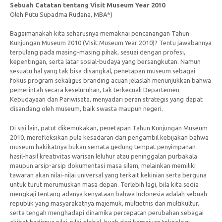
Sebuah Catatan tentang Visit Museum Year 2010
Oleh Putu Supadma Rudana, MBA*)
Bagaimanakah kita seharusnya memaknai pencanangan Tahun
Kunjungan Museum 2010 (Visit Museum Year 2010)? Tentu jawabannya
terpulang pada masing-masing pihak, sesuai dengan profesi,
kepentingan, serta latar sosial-budaya yang bersangkutan. Namun
sesuatu hal yang tak bisa disangkal, penetapan museum sebagai
fokus program sekaligus branding acuan jelaslah menunjukkan bahwa
pemerintah secara keseluruhan, tak terkecuali Departemen
Kebudayaan dan Pariwisata, menyadari peran strategis yang dapat
disandang oleh museum, baik swasta maupun negeri.
Di sisi lain, patut dikemukakan, penetapan Tahun Kunjungan Museum
2010, merefleksikan pula kesadaran dari pengambil kebijakan bahwa
museum hakikatnya bukan semata gedung tempat penyimpanan
hasil-hasil kreativitas warisan leluhur atau peninggalan purbakala
maupun arsip-arsip dokumentasi masa silam, melainkan memiliki
tawaran akan nilai-nilai universal yang terkait kekinian serta berguna
untuk turut merumuskan masa depan. Terlebih lagi, bila kita sedia
mengkaji tentang adanya kenyataan bahwa Indonesia adalah sebuah
republik yang masyarakatnya majemuk, multietnis dan multikultur,
serta tengah menghadapi dinamika percepatan perubahan sebagai
akibat hadirnya nilai-nilai global, buah dari kemajuan teknologi