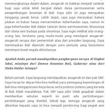
merenungkannya dalam-dalam, anugerah ini bahkan menjadi cambuk
bagi saya untuk lebih bergiat dalam dunia permuseuman serta
pengembangan kesenian di Bali. Saya pikir ini juga merupakan
tanggung jawab besar. Lebih lanjut, saya juga merasakan bahwa
julukan ini bukan hanya mencerminkan keberhasilan saya, namun ini
juga keberhasilan Bali dalam tataran dunia permuseuman, khususnya
dari dunia seni budaya pada umumnya. Saya ingin melihat ada orang-
orang lain, terutama yang muda-muda yang mendapat anugerah-
anugerah serupa dari pemerintah atau dari presiden langsung. Saya
memimpikan Bali dipenuhi dengan para pemuda yang berpotensi
memimpin lewat segala aktivitasnya.
Apakah Anda pernah mendapatkan penghargaan serupa di tingkat
lokal, misalnya dari Dewan Kesenian Bali, Gubernur atau dari
Stake Holder lainnya?
Belum pernah. Saya langsung mendapatkan anugerah ini dari pak SBY.
Saya harap ke depan kita bisa melihat para pemegang kepentingan di
Bali bisa mengapresiasi kerja keras serta potensi-potensi yang berada
di Bali. lnilah masalahnya. Pak SBY saya pikir tidak gegabah dalam
memberikan sebutan seperti ini pasti ada pertimbangan-
pertimbangan yang diambil. Sekali lagi, semoga anugerah yang
diberikan kepada saya ini bisa menjadi pendorong bagi pegiat seni