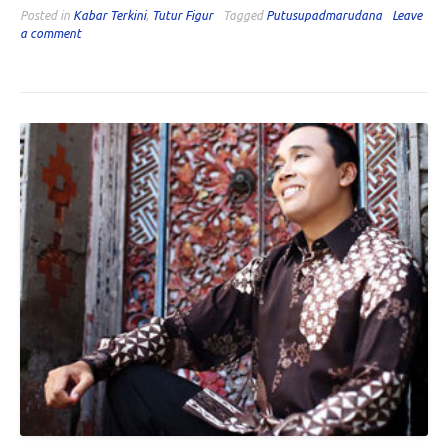
Posted in
Kabar Terkini
,
Tutur Figur
Tagged
Putusupadmarudana
Leave
a comment