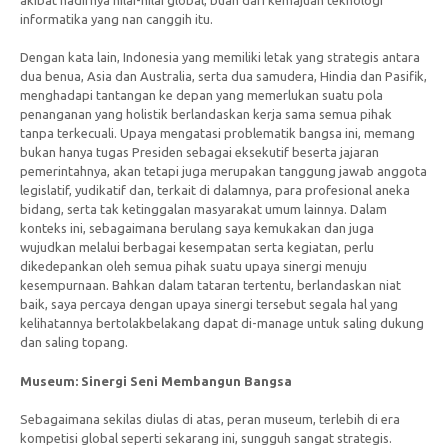
informatika yang nan canggih itu.
Dengan kata lain, Indonesia yang memiliki letak yang strategis antara
dua benua, Asia dan Australia, serta dua samudera, Hindia dan Pasifik,
menghadapi tantangan ke depan yang memerlukan suatu pola
penanganan yang holistik berlandaskan kerja sama semua pihak
tanpa terkecuali. Upaya mengatasi problematik bangsa ini, memang
bukan hanya tugas Presiden sebagai eksekutif beserta jajaran
pemerintahnya, akan tetapi juga merupakan tanggung jawab anggota
legislatif, yudikatif dan, terkait di dalamnya, para profesional aneka
bidang, serta tak ketinggalan masyarakat umum lainnya. Dalam
konteks ini, sebagaimana berulang saya kemukakan dan juga
wujudkan melalui berbagai kesempatan serta kegiatan, perlu
dikedepankan oleh semua pihak suatu upaya sinergi menuju
kesempurnaan. Bahkan dalam tataran tertentu, berlandaskan niat
baik, saya percaya dengan upaya sinergi tersebut segala hal yang
kelihatannya bertolakbelakang dapat di-manage untuk saling dukung
dan saling topang.
Museum: Sinergi Seni Membangun Bangsa
Sebagaimana sekilas diulas di atas, peran museum, terlebih di era
kompetisi global seperti sekarang ini, sungguh sangat strategis.