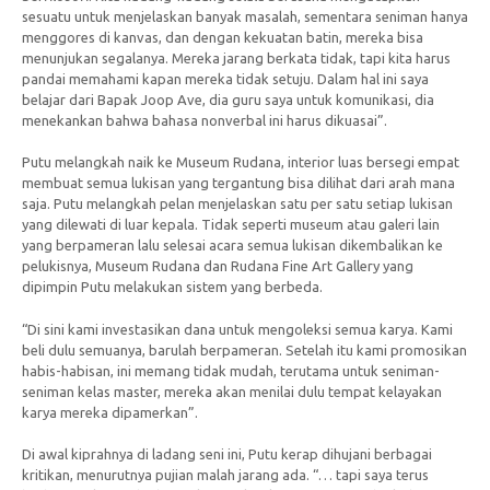
sesuatu untuk menjelaskan banyak masalah, sementara seniman hanya
menggores di kanvas, dan dengan kekuatan batin, mereka bisa
menunjukan segalanya. Mereka jarang berkata tidak, tapi kita harus
pandai memahami kapan mereka tidak setuju. Dalam hal ini saya
belajar dari Bapak Joop Ave, dia guru saya untuk komunikasi, dia
menekankan bahwa bahasa nonverbal ini harus dikuasai”.
Putu melangkah naik ke Museum Rudana, interior luas bersegi empat
membuat semua lukisan yang tergantung bisa dilihat dari arah mana
saja. Putu melangkah pelan menjelaskan satu per satu setiap lukisan
yang dilewati di luar kepala. Tidak seperti museum atau galeri lain
yang berpameran lalu selesai acara semua lukisan dikembalikan ke
pelukisnya, Museum Rudana dan Rudana Fine Art Gallery yang
dipimpin Putu melakukan sistem yang berbeda.
“Di sini kami investasikan dana untuk mengoleksi semua karya. Kami
beli dulu semuanya, barulah berpameran. Setelah itu kami promosikan
habis-habisan, ini memang tidak mudah, terutama untuk seniman-
seniman kelas master, mereka akan menilai dulu tempat kelayakan
karya mereka dipamerkan”.
Di awal kiprahnya di ladang seni ini, Putu kerap dihujani berbagai
kritikan, menurutnya pujian malah jarang ada. “… tapi saya terus