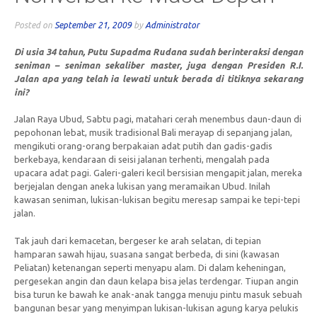
Posted on
September 21, 2009
by
Administrator
Di usia 34 tahun, Putu Supadma Rudana sudah berinteraksi dengan
seniman – seniman sekaliber master, juga dengan Presiden R.I.
Jalan apa yang telah ia lewati untuk berada di titiknya sekarang
ini?
Jalan Raya Ubud, Sabtu pagi, matahari cerah menembus daun-daun di
pepohonan lebat, musik tradisional Bali merayap di sepanjang jalan,
mengikuti orang-orang berpakaian adat putih dan gadis-gadis
berkebaya, kendaraan di seisi jalanan terhenti, mengalah pada
upacara adat pagi. Galeri-galeri kecil bersisian mengapit jalan, mereka
berjejalan dengan aneka lukisan yang meramaikan Ubud. Inilah
kawasan seniman, lukisan-lukisan begitu meresap sampai ke tepi-tepi
jalan.
Tak jauh dari kemacetan, bergeser ke arah selatan, di tepian
hamparan sawah hijau, suasana sangat berbeda, di sini (kawasan
Peliatan) ketenangan seperti menyapu alam. Di dalam keheningan,
pergesekan angin dan daun kelapa bisa jelas terdengar. Tiupan angin
bisa turun ke bawah ke anak-anak tangga menuju pintu masuk sebuah
bangunan besar yang menyimpan lukisan-lukisan agung karya pelukis