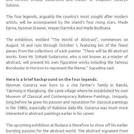
Sutono.
The four legends, arguably the country’s most sought after modern
artists, will be accompanied by the island’s four rising stars, Made
Djirna, Nyoman Erawan, Wayan Darmika and Made Budhiana.
The exhibition, entitled “The World of Abstract”, commences on
August 16 and runs through October 1, featuring ten of the finest
pieces from the collections of each painter. “There will be 80 abstract
works. Even Mr. Srihadi Sudarsono, who is not known as a master of
abstract, will present his own figurative works including the famous
Borobudur in Horizon to represent the theme,” Supadma said.
Here is a brief background on the four legends.
Nyoman Gunarsa was born to a rice farmer’s family in Banda,
Takmung in Klungkung, the same village where he established his own
Museum of Classical and Contemporary Balinese Paintings. Uniquely,
long before he grew his passion and reputation for classical paintings
in the 1980s, especially of Balinese daily life, Gunarsa was much more
interested in abstract paintings earlier in his career.
The upcoming exhibition at Rudana is therefore to show off his earlier
bursting passion for the abstract world. The abstract ingrained from