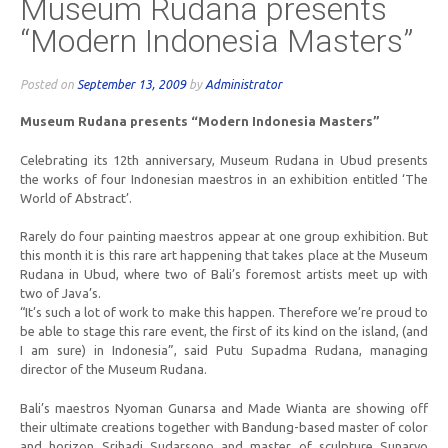
Museum Rudana presents
“Modern Indonesia Masters”
Posted on
September 13, 2009
by
Administrator
Museum Rudana presents “Modern Indonesia Masters”
Celebrating its 12th anniversary, Museum Rudana in Ubud presents
the works of four Indonesian maestros in an exhibition entitled ‘The
World of Abstract’.
Rarely do four painting maestros appear at one group exhibition. But
this month it is this rare art happening that takes place at the Museum
Rudana in Ubud, where two of Bali’s foremost artists meet up with
two of Java’s.
“It’s such a lot of work to make this happen. Therefore we’re proud to
be able to stage this rare event, the first of its kind on the island, (and
I am sure) in Indonesia”, said Putu Supadma Rudana, managing
director of the Museum Rudana.
Bali’s maestros Nyoman Gunarsa and Made Wianta are showing off
their ultimate creations together with Bandung-based master of color
and horizon Srihadi Sudarsono and master of sculpture Sunaryo