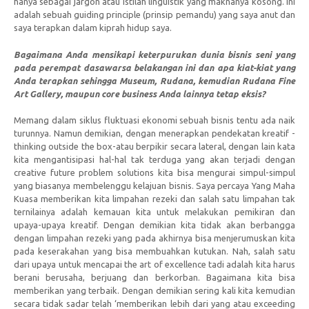
hanya sebagai jargon atau istilah linguistik yang maknanya kosong. Ini
adalah sebuah guiding principle (prinsip pemandu) yang saya anut dan
saya terapkan dalam kiprah hidup saya.
Bagaimana Anda mensikapi keterpurukan dunia bisnis seni yang
pada perempat dasawarsa belakangan ini dan apa kiat-kiat yang
Anda terapkan sehingga Museum, Rudana, kemudian Rudana Fine
Art Gallery, maupun core business Anda lainnya tetap eksis?
Memang dalam siklus fluktuasi ekonomi sebuah bisnis tentu ada naik
turunnya. Namun demikian, dengan menerapkan pendekatan kreatif -
thinking outside the box-atau berpikir secara lateral, dengan lain kata
kita mengantisipasi hal-hal tak terduga yang akan terjadi dengan
creative future problem solutions kita bisa mengurai simpul-simpul
yang biasanya membelenggu kelajuan bisnis. Saya percaya Yang Maha
Kuasa memberikan kita limpahan rezeki dan salah satu limpahan tak
ternilainya adalah kemauan kita untuk melakukan pemikiran dan
upaya-upaya kreatif. Dengan demikian kita tidak akan berbangga
dengan limpahan rezeki yang pada akhirnya bisa menjerumuskan kita
pada keserakahan yang bisa membuahkan kutukan. Nah, salah satu
dari upaya untuk mencapai the art of excellence tadi adalah kita harus
berani berusaha, berjuang dan berkorban. Bagaimana kita bisa
memberikan yang terbaik. Dengan demikian sering kali kita kemudian
secara tidak sadar telah ‘memberikan lebih dari yang atau exceeding