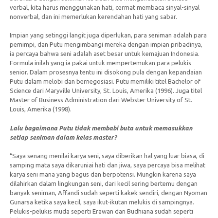
verbal, kita harus menggunakan hati, cermat membaca sinyal-sinyal
nonverbal, dan ini memerlukan kerendahan hati yang sabar.
Impian yang setinggi langit juga diperlukan, para seniman adalah para
pemimpi, dan Putu mengimbangi mereka dengan impian pribadinya,
ia percaya bahwa seni adalah aset besar untuk kemajuan Indonesia.
Formula inilah yang ia pakai untuk mempertemukan para pelukis
senior. Dalam prosesnya tentu ini disokong pula dengan kepandaian
Putu dalam melobi dan bernegosiasi. Putu memiliki titel Bachelor of
Science dari Maryville University, St. Louis, Amerika (1996). Juga titel
Master of Business Administration dari Webster University of St.
Louis, Amerika (1998).
Lalu bagaimana Putu tidak membabi buta untuk memasukkan
setiap seniman dalam kelas master?
“Saya senang menilai karya seni, saya diberikan hal yang luar biasa, di
samping mata saya dikaruniai hati dan jiwa, saya percaya bisa melihat
karya seni mana yang bagus dan berpotensi. Mungkin karena saya
dilahirkan dalam lingkungan seni, dari kecil sering bertemu dengan
banyak seniman, Affandi sudah seperti kakek sendiri, dengan Nyoman
Gunarsa ketika saya kecil, saya ikut-ikutan melukis di sampingnya.
Pelukis-pelukis muda seperti Erawan dan Budhiana sudah seperti