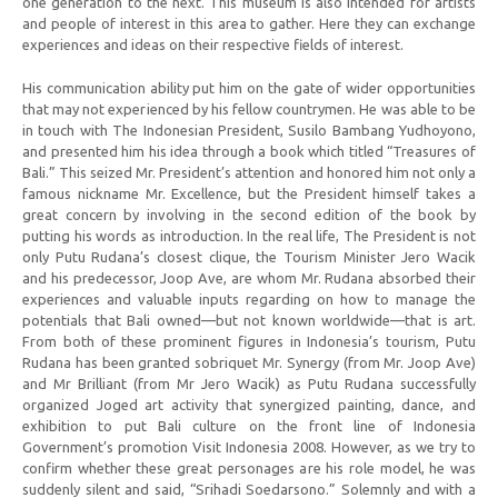
one generation to the next. This museum is also intended for artists
and people of interest in this area to gather. Here they can exchange
experiences and ideas on their respective fields of interest.
His communication ability put him on the gate of wider opportunities
that may not experienced by his fellow countrymen. He was able to be
in touch with The Indonesian President, Susilo Bambang Yudhoyono,
and presented him his idea through a book which titled “Treasures of
Bali.” This seized Mr. President’s attention and honored him not only a
famous nickname Mr. Excellence, but the President himself takes a
great concern by involving in the second edition of the book by
putting his words as introduction. In the real life, The President is not
only Putu Rudana’s closest clique, the Tourism Minister Jero Wacik
and his predecessor, Joop Ave, are whom Mr. Rudana absorbed their
experiences and valuable inputs regarding on how to manage the
potentials that Bali owned—but not known worldwide—that is art.
From both of these prominent figures in Indonesia’s tourism, Putu
Rudana has been granted sobriquet Mr. Synergy (from Mr. Joop Ave)
and Mr Brilliant (from Mr Jero Wacik) as Putu Rudana successfully
organized Joged art activity that synergized painting, dance, and
exhibition to put Bali culture on the front line of Indonesia
Government’s promotion Visit Indonesia 2008. However, as we try to
confirm whether these great personages are his role model, he was
suddenly silent and said, “Srihadi Soedarsono.” Solemnly and with a