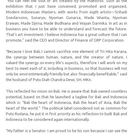
“You can feel the soul of art created by the maestros. Such as the
exhibition that I just have conceived, promoted and organized,
Modern Indonesian Masters, with works from eigth artists—Srihadi
Soedarsono, Sunaryo, Nyoman Gunarsa, Made Wianta, Nyoman
Erawan, Made Djirna, Made Budhiana and Wayan Darmika. In art as in
business you have to be able to understand and forecast the future.
That’s art investment. I believe Indonesia has a great culture that I can
promote,” said the CEO and Director of Finance of GRP Corporation.
“Because I love Bali, I cannot sacrifice one element of Tri Hita Karana,
the synergy between human, nature, and the creator of nature. I
valued the synergy on every life’s aspects, therefore I will work on my
best to meet each of it, including in business, so that business will not
only be environtmentally friendly but also financially benefitable,” said
the husband of Putu Diah Chandra Dewi, SH. MKn.
This reflected his vision on Bali. He is aware that Bali owned countless
potential, based on that he launched a tagline for Bali and Indonesia
which is: “Bali the heart of Indonesia, Bali the heart of Asia, Bali the
heart of the world.” The political label considered not as common for
Putu Rudana, he put it in first priority as his reflection to built Bali and
Indonesia to be considered again internationally.
“My father is a Senator. I am proud to be his son because I can see the