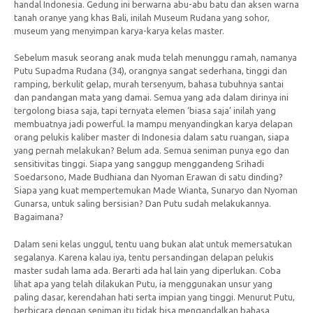
handal Indonesia. Gedung ini berwarna abu-abu batu dan aksen warna
tanah oranye yang khas Bali, inilah Museum Rudana yang sohor,
museum yang menyimpan karya-karya kelas master.
Sebelum masuk seorang anak muda telah menunggu ramah, namanya
Putu Supadma Rudana (34), orangnya sangat sederhana, tinggi dan
ramping, berkulit gelap, murah tersenyum, bahasa tubuhnya santai
dan pandangan mata yang damai. Semua yang ada dalam dirinya ini
tergolong biasa saja, tapi ternyata elemen ‘biasa saja’ inilah yang
membuatnya jadi powerful. Ia mampu menyandingkan karya delapan
orang pelukis kaliber master di Indonesia dalam satu ruangan, siapa
yang pernah melakukan? Belum ada. Semua seniman punya ego dan
sensitivitas tinggi. Siapa yang sanggup menggandeng Srihadi
Soedarsono, Made Budhiana dan Nyoman Erawan di satu dinding?
Siapa yang kuat mempertemukan Made Wianta, Sunaryo dan Nyoman
Gunarsa, untuk saling bersisian? Dan Putu sudah melakukannya.
Bagaimana?
Dalam seni kelas unggul, tentu uang bukan alat untuk memersatukan
segalanya. Karena kalau iya, tentu persandingan delapan pelukis
master sudah lama ada. Berarti ada hal lain yang diperlukan. Coba
lihat apa yang telah dilakukan Putu, ia menggunakan unsur yang
paling dasar, kerendahan hati serta impian yang tinggi. Menurut Putu,
berbicara dengan seniman itu tidak bisa mengandalkan bahasa