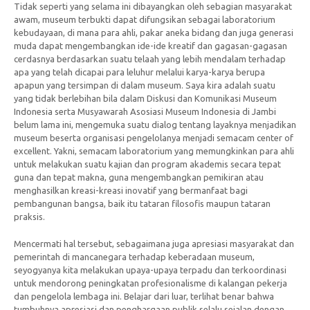
Tidak seperti yang selama ini dibayangkan oleh sebagian masyarakat
awam, museum terbukti dapat difungsikan sebagai laboratorium
kebudayaan, di mana para ahli, pakar aneka bidang dan juga generasi
muda dapat mengembangkan ide-ide kreatif dan gagasan-gagasan
cerdasnya berdasarkan suatu telaah yang lebih mendalam terhadap
apa yang telah dicapai para leluhur melalui karya-karya berupa
apapun yang tersimpan di dalam museum. Saya kira adalah suatu
yang tidak berlebihan bila dalam Diskusi dan Komunikasi Museum
Indonesia serta Musyawarah Asosiasi Museum Indonesia di Jambi
belum lama ini, mengemuka suatu dialog tentang layaknya menjadikan
museum beserta organisasi pengelolanya menjadi semacam center of
excellent. Yakni, semacam laboratorium yang memungkinkan para ahli
untuk melakukan suatu kajian dan program akademis secara tepat
guna dan tepat makna, guna mengembangkan pemikiran atau
menghasilkan kreasi-kreasi inovatif yang bermanfaat bagi
pembangunan bangsa, baik itu tataran filosofis maupun tataran
praksis.
Mencermati hal tersebut, sebagaimana juga apresiasi masyarakat dan
pemerintah di mancanegara terhadap keberadaan museum,
seyogyanya kita melakukan upaya-upaya terpadu dan terkoordinasi
untuk mendorong peningkatan profesionalisme di kalangan pekerja
dan pengelola lembaga ini. Belajar dari luar, terlihat benar bahwa
tumbuhnya apresiasi dan penghargaan publik selalu sejalan dengan