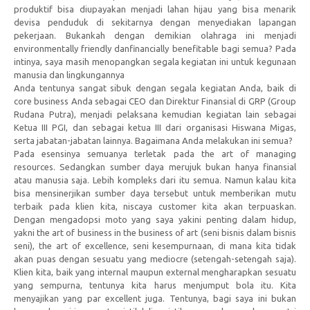
produktif bisa diupayakan menjadi lahan hijau yang bisa menarik
devisa penduduk di sekitarnya dengan menyediakan lapangan
pekerjaan. Bukankah dengan demikian olahraga ini menjadi
environmentally friendly danfinancially benefitable bagi semua? Pada
intinya, saya masih menopangkan segala kegiatan ini untuk kegunaan
manusia dan lingkungannya
Anda tentunya sangat sibuk dengan segala kegiatan Anda, baik di
core business Anda sebagai CEO dan Direktur Finansial di GRP (Group
Rudana Putra), menjadi pelaksana kemudian kegiatan lain sebagai
Ketua III PGI, dan sebagai ketua III dari organisasi Hiswana Migas,
serta jabatan-jabatan lainnya. Bagaimana Anda melakukan ini semua?
Pada esensinya semuanya terletak pada the art of managing
resources. Sedangkan sumber daya merujuk bukan hanya finansial
atau manusia saja. Lebih kompleks dari itu semua. Namun kalau kita
bisa mensinerjikan sumber daya tersebut untuk memberikan mutu
terbaik pada klien kita, niscaya customer kita akan terpuaskan.
Dengan mengadopsi moto yang saya yakini penting dalam hidup,
yakni the art of business in the business of art (seni bisnis dalam bisnis
seni), the art of excellence, seni kesempurnaan, di mana kita tidak
akan puas dengan sesuatu yang mediocre (setengah-setengah saja).
Klien kita, baik yang internal maupun external mengharapkan sesuatu
yang sempurna, tentunya kita harus menjumput bola itu. Kita
menyajikan yang par excellent juga. Tentunya, bagi saya ini bukan