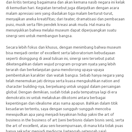
dan kritis tentang bagaimana dan akan kemana nasib negara ini kelak
di kemudian hari. Kegiatan tersebut juga dilanjutkan dengan acara
malam apresiasi seni yang diadakan tiga malam berturut-turut,
menyajikan aneka kreatifitas; dari teater, dramatisasi dan pembacaan
puisi, musik serta film pendek kreasi anak muda. Hal mana itu
menunjukkan bahwa melalui museum dapat diperjuangkan suatu
sinergi seni untuk membangun bangsa.
Secara lebih fokus dan khusus, dengan menimbang bahwa museum
bisa menjadi center of excellent serta laboratorium kebudayaan
seperti disinggung di awal tulisan ini, sinergi seni tersebut patut
diketengahkan dalam wujud program-program nyata yang lebih
terarah dan berkelanjutan guna mendorong upaya-upaya
pembentukan karakter dan watak bangsa. Sebab hanya negara yang
telah menemukan jati dirinya serta kuasa mengukuhkan nation and
character building-nya, berpeluang untuk unggul dalam persaingan
global. Dengan demikian, sudah tidak pada tempatnya lagi di era
demokratis ini untuk melakukan dikotomi antara berbagai
kepentingan dan idealisme atas nama apapun. Bahkan dalam titik
kesadaran tertentu, saya dengan sungguh-sungguh mencoba
mewujudkan apa yang menjadi keyakinan hidup yakni the art of
business in the business of art (seni berbisnis dalam bisnis seni), serta
the art of excellent, atau seni kesempurnaan, di mana kita tidak puas
hanya sekadar menjadi mediocre (setengah-setengah saja).