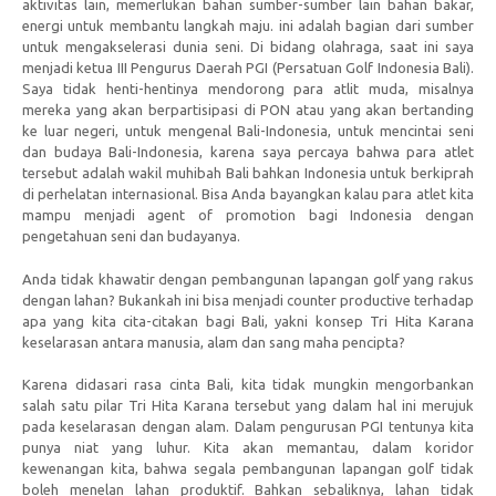
aktivitas lain, memerlukan bahan sumber-sumber lain bahan bakar,
energi untuk membantu langkah maju. ini adalah bagian dari sumber
untuk mengakselerasi dunia seni. Di bidang olahraga, saat ini saya
menjadi ketua III Pengurus Daerah PGI (Persatuan Golf Indonesia Bali).
Saya tidak henti-hentinya mendorong para atlit muda, misalnya
mereka yang akan berpartisipasi di PON atau yang akan bertanding
ke luar negeri, untuk mengenal Bali-Indonesia, untuk mencintai seni
dan budaya Bali-Indonesia, karena saya percaya bahwa para atlet
tersebut adalah wakil muhibah Bali bahkan Indonesia untuk berkiprah
di perhelatan internasional. Bisa Anda bayangkan kalau para atlet kita
mampu menjadi agent of promotion bagi Indonesia dengan
pengetahuan seni dan budayanya.
Anda tidak khawatir dengan pembangunan lapangan golf yang rakus
dengan lahan? Bukankah ini bisa menjadi counter productive terhadap
apa yang kita cita-citakan bagi Bali, yakni konsep Tri Hita Karana
keselarasan antara manusia, alam dan sang maha pencipta?
Karena didasari rasa cinta Bali, kita tidak mungkin mengorbankan
salah satu pilar Tri Hita Karana tersebut yang dalam hal ini merujuk
pada keselarasan dengan alam. Dalam pengurusan PGI tentunya kita
punya niat yang luhur. Kita akan memantau, dalam koridor
kewenangan kita, bahwa segala pembangunan lapangan golf tidak
boleh menelan lahan produktif. Bahkan sebaliknya, lahan tidak