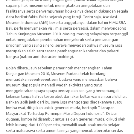
capain pihak museum untuk meningkatkan pengelolaan dan
fasilitasnya serta penyempurnaan koleksinya dengan dukungan segala
data berikut fakta-fakta sejarah yang teruji. Tentu saja, Asosiasi
Museum Indonesia (AMI) beserta anggotanya, dalam hal ini HIMUSBA
Bali, perlu menyamakan visi, misi serta persepsi, dalam menyongsong
Tahun Kunjungan Museum 2010. Masing-masing selayaknya terpanggil
untuk mengadakan pembenahan menyeluruh serta pencanangan
program yang saling sinergi seraya menyadari bahwa museum juga
merupakan salah satu sarana pembangunan karakter dan pekerti
bangsa (nation and character building).
Boleh dikata, jauh sebelum pemerintah mencanangkan Tahun
Kunjungan Museum 2010, Museum Rudana telah berulang
mengadakan event-event seni budaya yang menegaskan bahwa
museum dapat pula menjadi wadah aktivitas yang turut
menggelorakan upaya-upaya pencapaian seni yang bersemangat
kekinian tanpa hafrus tercerabut dari akar kultur warisan para leluhur.
Bahkan lebih jauh dari itu, saya juga menggagas diadakannya suatu
lomba esai, ditujukan untuk generasi muda, bertopik “Harapan
Masyarakat Terhadap Pemimpin Masa Depan Indonesia”. Di luar
dugaan, lomba ini disambut antusias oleh generasi muda, diikuti oleh
lebih kurang dari 1.000 peserta, mewakili anak-anak muda pelajar
serta mahasiswa serta umum lainnya yang mencoba berpikir cerdas