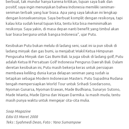
berbuat, tak mundur hanya karena kritikan, tujuan saya baik dan
positif, saya ingin menunjukan bahwa Indonesia memiliki seniman-
seniman terbaik yang luar biasa. Apa yang saya lakukan ini lengkap
dengan konsekuensinya. Saya berbuat komplit dengan resikonya, tapi
kalau kita sudah kenal tujuan kita, tentu kita bisa meminimalkan
resikonya. Saya yakin, di masa depan nanti benefit yang timbul akan
luar biasa berguna untuk bangsa Indonesia”, ujar Putu.
Kesibukan Putu bukan melulu di ladang seni, saat ini ia pun sibuk di
ladang minyak dan gas bumi, ia menjabat Wakil Ketua Himpunan
Pengusaha Minyak dan Gas Bumi Bali. Ia juga sibuk di ladang golf, Putu
adalah Ketua III Persatuan Golf Indonesia Pengurus Daerah Bali. Dalam
deretan kesibukan ini, Putu masih bekerja keras untuk persiapan
membawa keliling dunia karya delapan seniman yang sudah ia
tetapkan sebagai Modern Indonesian Masters. Putu Supadma Rudana
tengah mempersiapkan World Tour untuk Srihadi Soedarsono,
Nyoman Gunarsa, Nyoman Erawan, Made Budhiana, Sunaryo Sutono,
Made Wianta, Made Djirna dan Wayan Darmika. Ia masih muda, tentu
masih punya waktu untuk mengejar cita-cita mulia.
Soap Magazine
Edisi 03 Maret 2008
Teks : Syahmedi Dean, Foto : Yano Sumampow