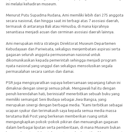
ini melalui kehadiran museum.
Menurut Putu Supadma Rudana, Ami memiliki lebih dari 275 anggota
secara nasional, dan hingga saat ini terbagi atas 7 asosiasi daerah,
termasuk di antaranya Bali atau Himusba, di mana kiprahnya
senantiasa menjadi acuan dan cerminan asosiasi daerah lainnya.
Ami merupakan mitra strategis Direktorat Museum Departemen
Kebudayaan dan Pariwisata, sekaligus menjembatani aspirasi serta
gagasan seluruh anggota permuseuman nasional untuk
dikomunikasikan kepada pemerintah sehingga menjadi program
nyata nasional yang unggul dan sekaligus mensolusikan segala
permasalahan secara santun dan damai.
PSR juga mengisyaratkan supaya kebersamaan sepanjang tahun ini
dimaknai dengan sinergi semua pihak. Mengawali hal itu dengan
penuh kerendahan hati, berinisiatif menerbitkan sebuah buku yang
memiliki semangat Seni Budaya sebagai Jiwa Bangsa, yang
merupakan sinergi dengan berbagai media. “Kami terbitkan sebagai
ucapan syukur dan terimakasih saya kepada semua media massa
terutama Bali Post yang berkenan memberikan ruang untuk
mengungkapkan pokok-pokok pikiran dan menuangkan gagasan
dalam berbagai liputan serta pemberitaan, di mana Museum bukan