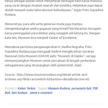
hanya sebagai wadah untuk menyimpan berbagai hasil karya manusia
yang sarat dengan muatan sejarah dan estetika, melainkan juga dapat
diolah menjadi suatu laboratorium kebudayaan,” tegas Putu Supadma
Rudana.
Menurutnya, para ahli serta generasi muda juga mampu
mengembangkan aneka gagasan yang kreatif berdasarkan beragam
karya peninggalan para leluhur yang sungguh adi luhung itu. Dengan
kata lain, Museum bisa menjadi Center of Excelence.
Memaknai peristiwa penganugerahan K. Nadha Nugraha, Putu
Supadma Rudana juga mengajak hadirin mengikrarkan Gerakan
Nasional Cinta Museum (GNCM) yaitu “Museum di Hatiku”, seraya
memperjuangkan Museum untuk persatuan di tengah perbedaan
sebagaimana yang dicanangkan oleh pemerintah. (tap)
Source : http://www.museumrudana.org/detail-article-and-
archives.asp?lihat=arcive&id=62&action=detail&idarcive=62
Posted in
Kabar Terkini
Tagged
Museum Rudana
,
pariwisata bali
,
PSR
Bali
,
Seni budaya
Leave a comment