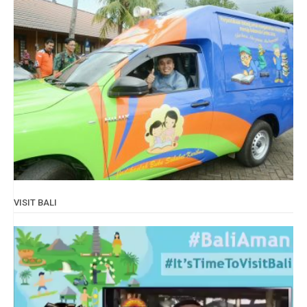
VISIT BALI
Video
Player