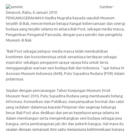
Sumber :
Denpost, Rabu, 6 Januari 2010
PENGANUGERAHAN K.Nadha Nugraha kepada sepuluh Museum
terpilih di Bali, mencerminkan betapa hangat kebersamaan dan sinergi
budaya yang terjalin selama ini antara Bali Post, sebagai media massa,
Pengemban Pengamal Pancasila, dengan para pendiri dan pengelola
Museum di Bali.
“Bali Post sebagai pelopor media massa telah membuktikan
komitmen dan konsistensinya untuk senantiasa terdepan sebagai
inspirator sekaligus pengayom upaya-upaya kita untuk terus
menggaungkan warisan seni budaya Bali dan Indonesia. “ ujar ketua IV
Asosiasi Museum Indonesia (AMI), Putu Supadma Rudana (PSR) dalam
pidatonya.
Sejalan dengan pencanangan Tahun Kunjungan Museum (Visit
Museum Year) 2010, Putu Supadma Rudana yang membawahi bidang
Informasi, Komunikasi dan Publikasi, menyampaikan hormat dan salut
yang sedalam-dalamnya kepada Pimpinan dan segenap keluarga
besar Bali Post atas dedikasi dan peran kepeloporannya selama ini
dalam membangun serta mengembangkan seni budaya sebagai jiwa
bangsa, serta pembangunan jati diri dan pekerti bangsa. Hal mana itu
sejalan dengan semangat Ami yaitu menjunjung kebhinnekaan bangsa